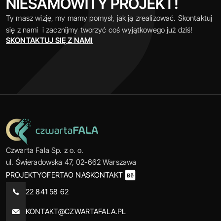
NIESAMOWITY PROJEKT!
Ty masz wizję, my mamy pomysł, jak ją zrealizować. Skontaktuj 
się z nami  i zacznijmy tworzyć coś wyjątkowego już dziś!
SKONTAKTUJ SIĘ Z NAMI
Czwarta Fala Sp. z o. o.
ul. Świeradowska 47, 02-662 Warszawa
PROJEKTY
OFERTA
O NAS
KONTAKT
22 841 58 62
KONTAKT@CZWARTAFALA.PL