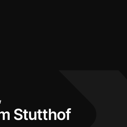
f
 Stutthof