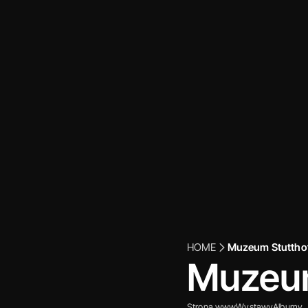
HOME
Muzeum Stuttho
Muzeum
Strona www
Wystawy
Albumy