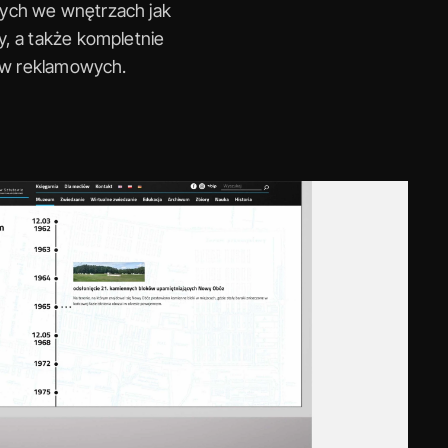
ch we wnętrzach jak 
y, a także kompletnie 
ów reklamowych.